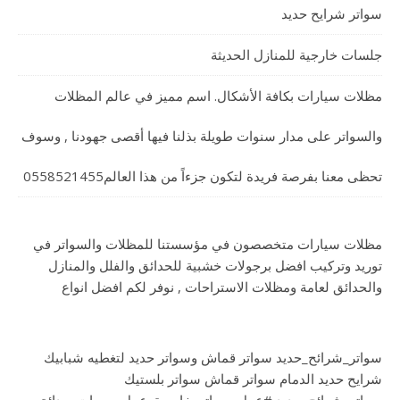
سواتر شرايح حديد
جلسات خارجية للمنازل الحديثة
مظلات سيارات بكافة الأشكال. اسم مميز في عالم المظلات
والسواتر على مدار سنوات طويلة بذلنا فيها أقصى جهودنا , وسوف
تحظى معنا بفرصة فريدة لتكون جزءاً من هذا العالم0558521455
مظلات سيارات متخصصون في مؤسستنا للمظلات والسواتر في
توريد وتركيب افضل برجولات خشبية للحدائق والفلل والمنازل
والحدائق لعامة ومظلات الاستراحات , نوفر لكم افضل انواع
سواتر_شرائح_حديد سواتر قماش وسواتر حديد لتغطيه شبابيك
شرايح حديد الدمام سواتر قماش سواتر بلستيك
سواتر_شرائح_حديد #عمل_سواتر_خارجية_عمل_ممرات_حدائق