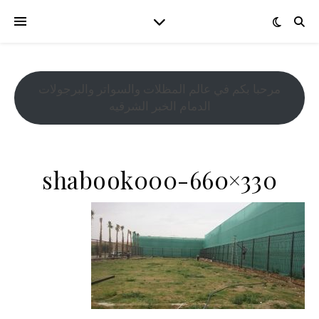
مرحبا بكم في عالم المظلات والسواتر والبرجولات
الدمام الخبر الشرقيه
shabook000-660×330