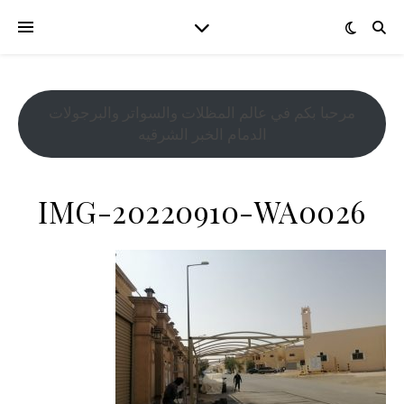
مرحبا بكم في عالم المظلات والسواتر والبرجولات
الدمام الخبر الشرقيه
IMG-20220910-WA0026