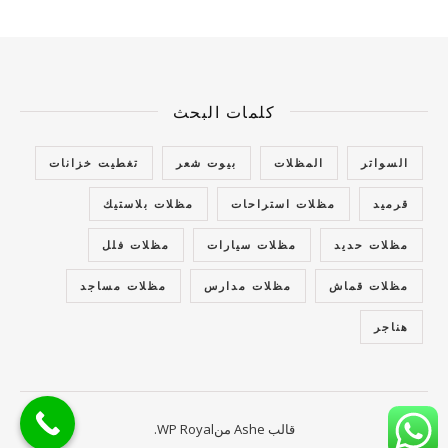
كلمات البحث
السواتر
المظلات
بيوت شعر
تغطيت خزانات
قرميد
مظلات استراحات
مظلات بلاستيك
مظلات حديد
مظلات سيارات
مظلات فلل
مظلات قماش
مظلات مدارس
مظلات مساجد
هناجر
قالب Ashe من
WP Royal
.