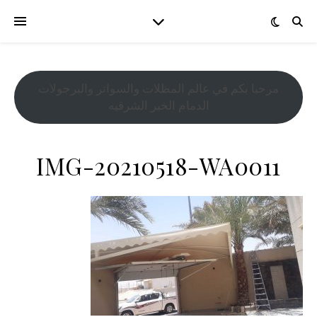
مرحبا بكم في عالم المظلات والسواتر والبرجولات
الدمام الخبر الشرقيه
IMG-20210518-WA0011