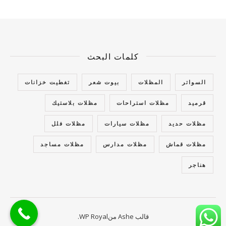
كلمات البحث
السواتر
المظلات
بيوت شعر
تغطيت خزانات
قرميد
مظلات استراحات
مظلات بلاستيك
مظلات حديد
مظلات سيارات
مظلات فلل
مظلات قماش
مظلات مدارس
مظلات مساجد
هناجر
قالب Ashe من
WP Royal
.