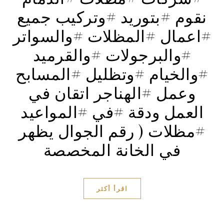
نقوم #بتوريد #وتركيب جميع
#اعمال #المظلات #والسواتر
#والبرجولات #والقرميد
#والخيام #وتظليل #المسابح
وعمل #الهناجر اتقان في
العمل ودقة #في #المواعيد
#مظلات ( رقم الجوال يظهر
في الخانة المخصصة
اقرأ أكثر