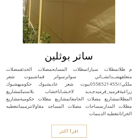
ساتر بوثلين
مظلاتمظلات سياراتمظلات المسابحمضلات الحدئقمضلات
متعلقهشــدانشــائي سواترسواتر قماشبيوت شعر
ملكي//0558521455بيوت شعر عاديشبوك حكوميهشبوك
زراعيةقرميد_قرميدجـديد لاخـشـاباخشاب بلاستيكمشاريع
المظلاتمشاريع مضلات الجامعاتمشاريع مظلات حكوميةمشاريع
مظلات المدارسساحات مضلات المساجد مقاولاتترميماتتغطيه
الخزاناتتغطيه الدينمات
اقرأ أكثر