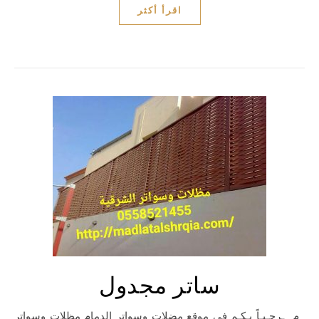
اقرأ أكثر
ساتر مجدول
مـرحـبـاً بـكـم في موقع مضلات وسواتر الدمام مظلات وسواتر