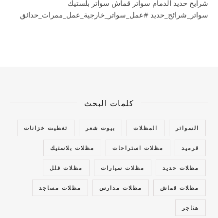
شرايح حديد الدمام سواتر قماش سواتر بلستيك
سواتر_شرائح_حديد #عمل_سواتر_خارجية_عمل_ممرات_حدائق
كلمات البحث
السواتر
المظلات
بيوت شعر
تغطيت خزانات
قرميد
مظلات استراحات
مظلات بلاستيك
مظلات حديد
مظلات سيارات
مظلات فلل
مظلات قماش
مظلات مدارس
مظلات مساجد
هناجر