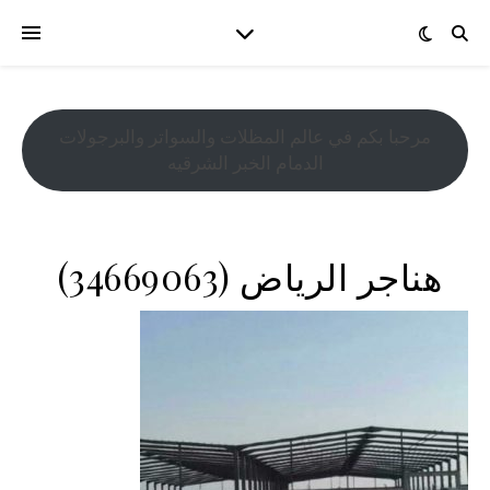
مرحبا بكم في عالم المظلات والسواتر والبرجولات
الدمام الخبر الشرقيه
هناجر الرياض ‫(34669063)‬ ‫‬