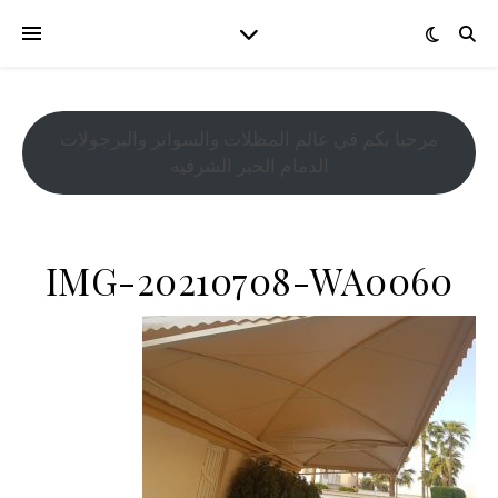
مرحبا بكم في عالم المظلات والسواتر والبرجولات
الدمام الخبر الشرقيه
IMG-20210708-WA0060