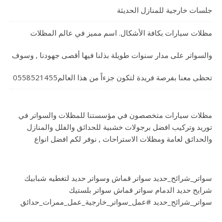
جلسات خارجية للمنازل الحديثة
مظلات سيارات بكافة الأشكال. اسم مميز في عالم المظلات
والسواتر على مدار سنوات طويلة بذلنا فيها أقصى جهودنا , وسوف
تحظى معنا بفرصة فريدة لتكون جزءاً من هذا العالم0558521455
مظلات سيارات متخصصون في مؤسستنا للمظلات والسواتر في
توريد وتركيب افضل برجولات خشبية للحدائق والفلل والمنازل
والحدائق لعامة ومظلات الاستراحات , نوفر لكم افضل انواع
سواتر_شرائح_حديد سواتر قماش وسواتر حديد لتغطيه شبابيك
شرايح حديد الدمام سواتر قماش سواتر بلستيك
سواتر_شرائح_حديد #عمل_سواتر_خارجية_عمل_ممرات_حدائق