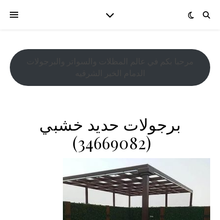
مرحبا بكم في عالم المظلات والسواتر والبرجولات
الدمام الخبر الشرقيه
برجولات حديد خشبي
‫(34669082)‬ ‫‬