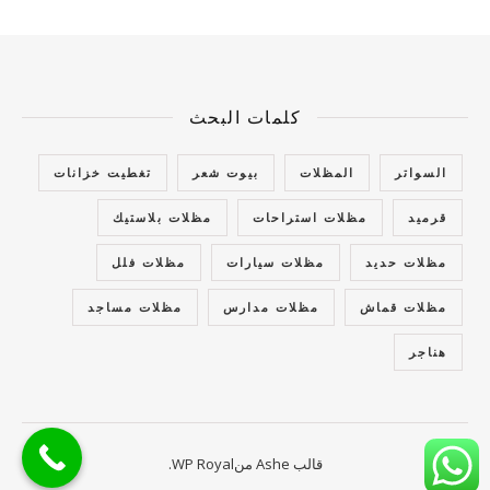
كلمات البحث
السواتر
المظلات
بيوت شعر
تغطيت خزانات
قرميد
مظلات استراحات
مظلات بلاستيك
مظلات حديد
مظلات سيارات
مظلات فلل
مظلات قماش
مظلات مدارس
مظلات مساجد
هناجر
قالب Ashe من
WP Royal
.