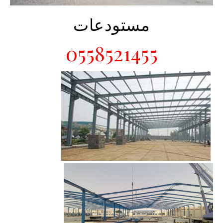
مستودعات
0558521455