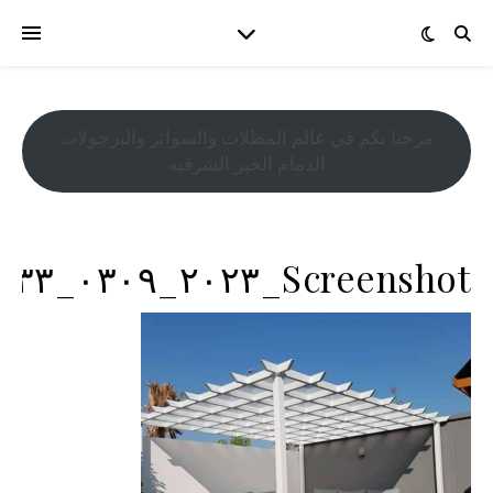
مرحبا بكم في عالم المظلات والسواتر والبرجولات
الدمام الخبر الشرقيه
Screenshot_٢٠٢٣_٠٣٠٩_١٩٠١٣٣