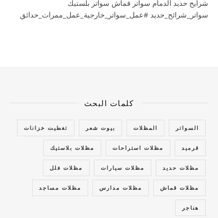
شرايح حديد الدمام سواتر قماش سواتر بلستيك
سواتر_شرائح_حديد #عمل_سواتر_خارجية_عمل_ممرات_حدائق
كلمات البحث
السواتر
المظلات
بيوت شعر
تغطيت خزانات
قرميد
مظلات استراحات
مظلات بلاستيك
مظلات حديد
مظلات سيارات
مظلات فلل
مظلات قماش
مظلات مدارس
مظلات مساجد
هناجر