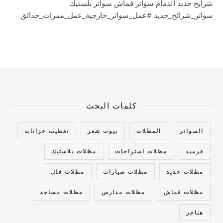
شرايح حديد الدمام سواتر قماش سواتر بلستيك
سواتر_شرائح_حديد #عمل_سواتر_خارجية_عمل_ممرات_حدائق
كلمات البحث
السواتر
المظلات
بيوت شعر
تغطيت خزانات
قرميد
مظلات استراحات
مظلات بلاستيك
مظلات حديد
مظلات سيارات
مظلات فلل
مظلات قماش
مظلات مدارس
مظلات مساجد
هناجر