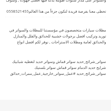
والسواتر على مدار سنوات طويلة بذلنا فيها أقصى جهودنا , وسوف
تحظى معنا بفرصة فريدة لتكون جزءاً من هذا العالم0558521455
مظلات سيارات متخصصون في مؤسستنا للمظلات والسواتر في
توريد وتركيب افضل برجولات خشبية للحدائق والفلل والمنازل
والحدائق لعامة ومظلات الاستراحات , نوفر لكم افضل انواع
سواتر_شرائح_حديد سواتر قماش وسواتر حديد لتغطيه شبابيك
شرايح حديد الدمام سواتر قماش سواتر بلستيك
سواتر_شرائح_حديد #عمل_سواتر_خارجية_عمل_ممرات_حدائق