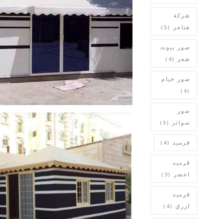
شركة
هناجر
(5)
صور بيوت
شعر
(4)
صور خيام
(4)
صور
سواتر
(5)
قرميد
(4)
قرميد
اخضر
(3)
قرميد
ازرق
(4)