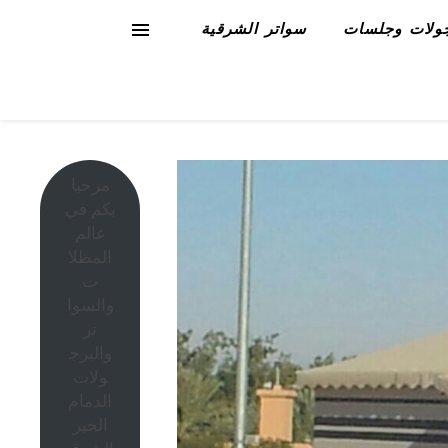
ولات وجلسات
سواتر الشرقية
مرحبا
بكم في
عالم
المظلا
ت
والسوا
تر
والبرج
ولات
الدمام
الخبر