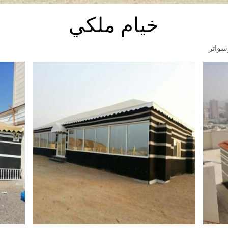
خيام ملكي
سواتر