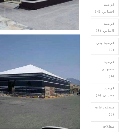
قرميد
اسباني
(4)
قرميد
الماني
(3)
قرميد بني
(2)
قرميد
سعودي
(4)
قرميد
معدني
(4)
مستودعات
(5)
مظلات