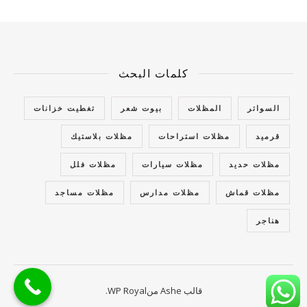
كلمات البحث
السواتر
المظلات
بيوت شعر
تغطيت خزانات
قرميد
مظلات استراحات
مظلات بلاستيك
مظلات حديد
مظلات سيارات
مظلات فلل
مظلات قماش
مظلات مدارس
مظلات مساجد
هناجر
قالب Ashe من
WP Royal
.