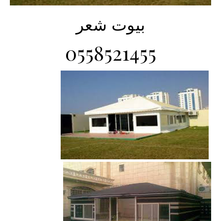
بيوت شعر
0558521455