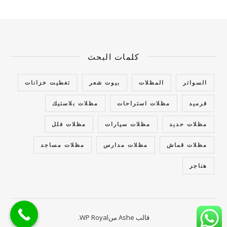
كلمات البحث
السواتر
المظلات
بيوت شعر
تغطيت خزانات
قرميد
مظلات استراحات
مظلات بلاستيك
مظلات حديد
مظلات سيارات
مظلات فلل
مظلات قماش
مظلات مدارس
مظلات مساجد
هناجر
قالب Ashe من
WP Royal
.