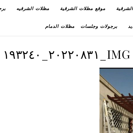
لشرقية
موقع مظلات الشرقية
مظلات الشرقيه
برج
يد
برجولات وجلسات
مظلات الدمام
IMG_٢٠٢٢٠٨٣١_١٩٣٢٤٠