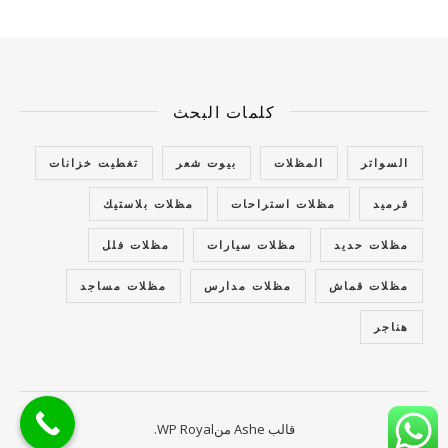
كلمات البحث
السواتر
المظلات
بيوت شعر
تغطيت خزانات
قرميد
مظلات استراحات
مظلات بلاستيك
مظلات حديد
مظلات سيارات
مظلات فلل
مظلات قماش
مظلات مدارس
مظلات مساجد
هناجر
قالب Ashe من
WP Royal
.