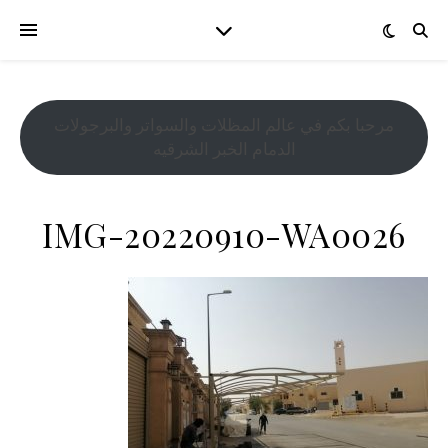
مرحبا بكم في عالم المظلات والسواتر والبرجولات
الدمام الخبر الشرقيه
IMG-20220910-WA0026