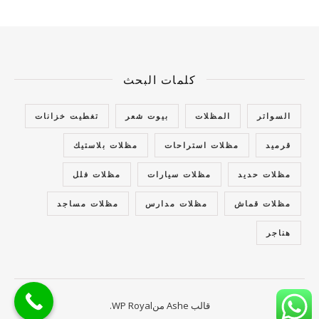
كلمات البحث
السواتر
المظلات
بيوت شعر
تغطيت خزانات
قرميد
مظلات استراحات
مظلات بلاستيك
مظلات حديد
مظلات سيارات
مظلات فلل
مظلات قماش
مظلات مدارس
مظلات مساجد
هناجر
قالب Ashe من
WP Royal
.