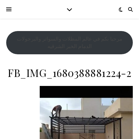
مرحبا بكم في عالم المظلات والسواتر والبرجولات
الدمام الخبر الشرقيه
FB_IMG_1680388881224-2