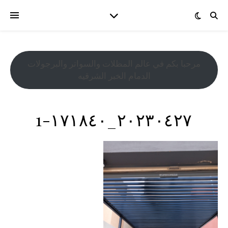
مرحبا بكم في عالم المظلات والسواتر والبرجولات
الدمام الخبر الشرقيه
٢٠٢٣٠٤٢٧_١٧١٨٤٠-1