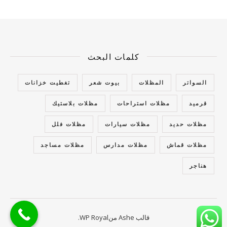
كلمات البحث
السواتر
المظلات
بيوت شعر
تغطيت خزانات
قرميد
مظلات استراحات
مظلات بلاستيك
مظلات حديد
مظلات سيارات
مظلات فلل
مظلات قماش
مظلات مدارس
مظلات مساجد
هناجر
قالب Ashe من
WP Royal
.